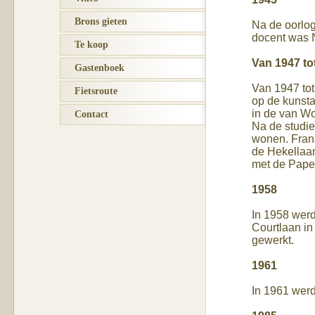
Brons gieten
Na de oorlog
docent was 
Te koop
Van 1947 to
Gastenboek
Van 1947 tot
Fietsroute
op de kunst
in de van Wo
Contact
Na de studie
wonen. Frans
de Hekellaan
met de Papen
1958
In 1958 wer
Courtlaan in
gewerkt.
1961
In 1961 wer