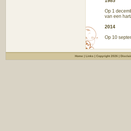
1985
Op 1 decembe
van een hart
2014
Op 10 septem
Home
|
Links
|
Copyright 2026
|
Discla