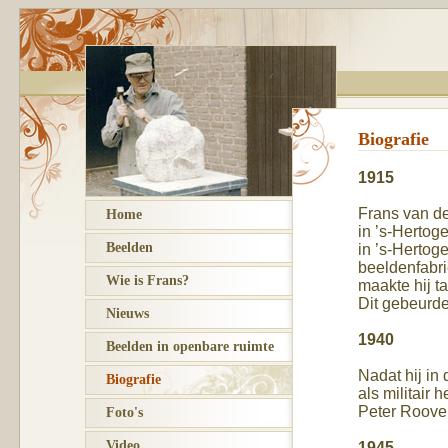
Biografie
1915
Frans van d
Home
in ’s-Hertog
Beelden
in ’s-Hertog
beeldenfabri
Wie is Frans?
maakte hij t
Dit gebeurde
Nieuws
1940
Beelden in openbare ruimte
Nadat hij in
Biografie
als militair
Peter Roover
Foto's
Video
1945