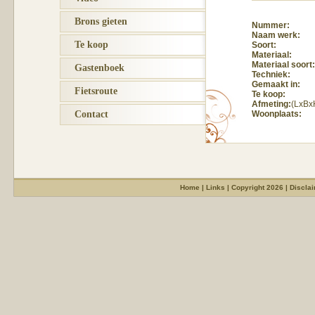
Brons gieten
Nummer:
Naam werk:
Te koop
Soort:
Materiaal:
Materiaal soort:
Gastenboek
Techniek:
Gemaakt in:
Fietsroute
Te koop:
Afmeting:
(LxBx
Contact
Woonplaats:
Home
|
Links
|
Copyright 2026
|
Discla