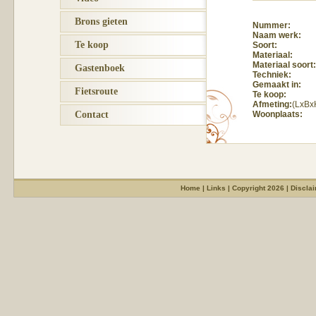
Brons gieten
Nummer:
Naam werk:
Te koop
Soort:
Materiaal:
Materiaal soort:
Gastenboek
Techniek:
Gemaakt in:
Fietsroute
Te koop:
Afmeting:
(LxBx
Contact
Woonplaats:
Home
|
Links
|
Copyright 2026
|
Discla