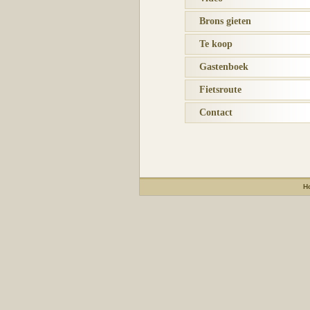
Brons gieten
Te koop
Gastenboek
Fietsroute
Contact
H