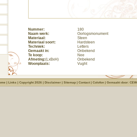
Nummer:
180
Naam werk:
Oorlogsmonument
Materiaal:
Steen
Materiaal soort:
Hardsteen
Techniek:
Letters
Gemaakt in:
Onbekend
Te koop:
Nee
Afmeting:
(LxBxH)
Onbekend
Woonplaats:
Vught
ome
|
Links
|
Copyright 2026
|
Disclaimer
|
Sitemap
|
Contact
|
Colofon
| Gemaakt door:
CEW