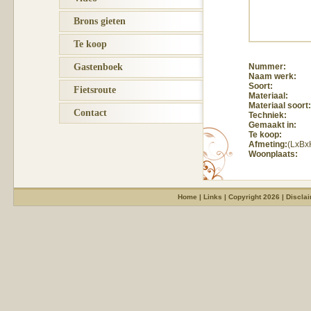
Brons gieten
Te koop
Gastenboek
Nummer:
Naam werk:
Soort:
Fietsroute
Materiaal:
Materiaal soort:
Contact
Techniek:
Gemaakt in:
Te koop:
Afmeting:
(LxBx
Woonplaats:
Home
|
Links
|
Copyright 2026
|
Discla