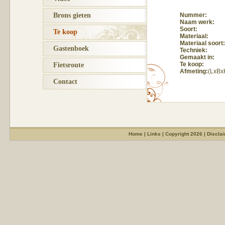
Brons gieten
Nummer:
Naam werk:
Soort:
Te koop
Materiaal:
Materiaal soort:
Gastenboek
Techniek:
Gemaakt in:
Te koop:
Fietsroute
Afmeting:
(LxBx
Contact
Home
|
Links
|
Copyright 2026
|
Discla